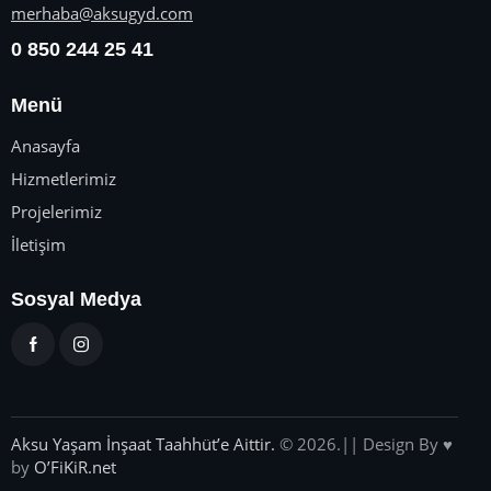
merhaba@aksugyd.com
0 850 244 25 41
Menü
Anasayfa
Hizmetlerimiz
Projelerimiz
İletişim
Sosyal Medya
Aksu Yaşam İnşaat Taahhüt’e Aittir.
© 2026.|| Design By ♥
by
O’FiKiR.net