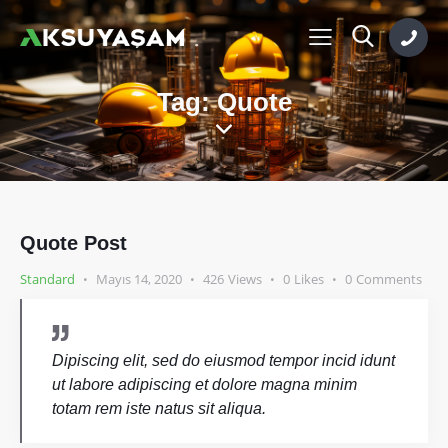
Tag: Quote
Quote Post
Standard
Mayıs 14, 2020
426
Views
0
Likes
0
Comments
Dipiscing elit, sed do eiusmod tempor incid idunt
ut labore adipiscing et dolore magna minim
totam rem iste natus sit aliqua.